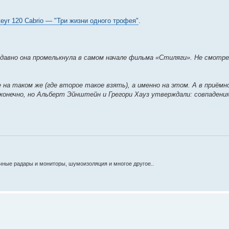
teyr 120 Cabrio — "Три жизни одного трофея"
.
едавно она промелькнула в самом начале фильма «Стиляги». Не смотр
на таком же (где второе такое взять), а именно на этом. А в приёмно
конечно, но Альберт Эйнштейн и Грегори Хауз утверждали: совпадени
очные радары и мониторы, шумоизоляция и многое другое..