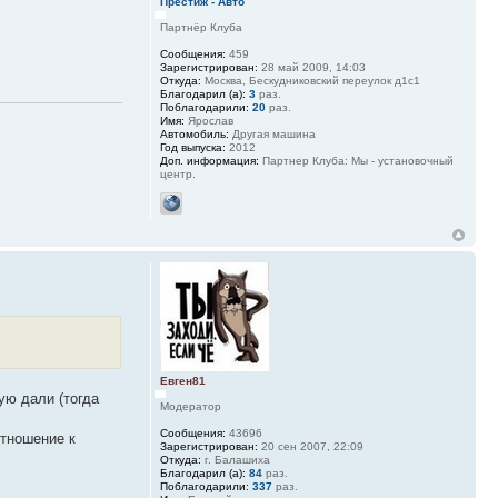
Престиж - Авто
Партнёр Клуба
Сообщения:
459
Зарегистрирован:
28 май 2009, 14:03
Откуда:
Москва, Бескудниковский переулок д1с1
Благодарил (а):
3
раз.
Поблагодарили:
20
раз.
Имя:
Ярослав
Автомобиль:
Другая машина
Год выпуска:
2012
Доп. информация:
Партнер Клуба: Мы - установочный
центр.
Евген81
ую дали (тогда
Модератор
Сообщения:
43696
отношение к
Зарегистрирован:
20 сен 2007, 22:09
Откуда:
г. Балашиха
Благодарил (а):
84
раз.
Поблагодарили:
337
раз.