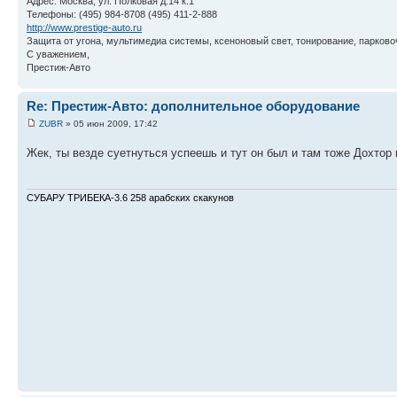
Адрес: Москва, ул. Полковая д.14 к.1
Телефоны: (495) 984-8708 (495) 411-2-888
http://www.prestige-auto.ru
Защита от угона, мультимедиа системы, ксеноновый свет, тонирование, парков
С уважением,
Престиж-Авто
Re: Престиж-Авто: дополнительное оборудование
ZUBR
» 05 июн 2009, 17:42
Жек, ты везде суетнуться успеешь и тут он был и там тоже Дохтор
СУБАРУ ТРИБЕКА-3.6 258 арабских скакунов