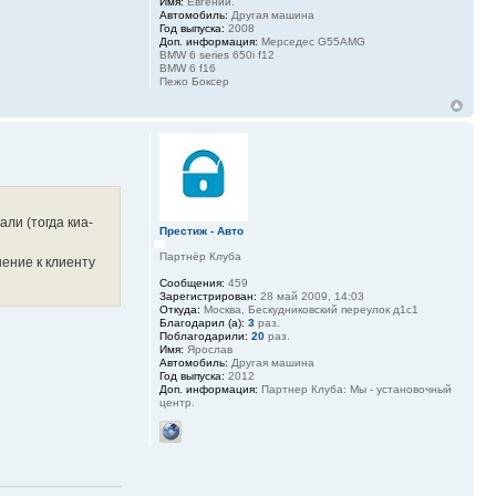
Имя:
Евгений.
Автомобиль:
Другая машина
Год выпуска:
2008
Доп. информация:
Мерседес G55AMG
BMW 6 series 650i f12
BMW 6 f16
Пежо Боксер
ли (тогда киа-
Престиж - Авто
Партнёр Клуба
ение к клиенту
Сообщения:
459
Зарегистрирован:
28 май 2009, 14:03
Откуда:
Москва, Бескудниковский переулок д1с1
Благодарил (а):
3
раз.
Поблагодарили:
20
раз.
Имя:
Ярослав
Автомобиль:
Другая машина
Год выпуска:
2012
Доп. информация:
Партнер Клуба: Мы - установочный
центр.