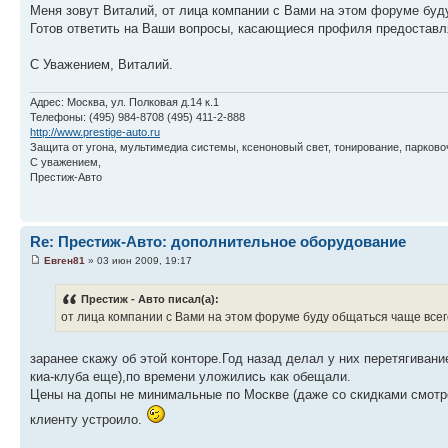
Меня зовут Виталий, от лица компании с Вами на этом форуме буд
Готов ответить на Ваши вопросы, касающиеся профиля предоставл
С Уважением, Виталий.
Адрес: Москва, ул. Полковая д.14 к.1
Телефоны: (495) 984-8708 (495) 411-2-888
http://www.prestige-auto.ru
Защита от угона, мультимедиа системы, ксеноновый свет, тонирование, парков
С уважением,
Престиж-Авто
Re: Престиж-Авто: дополнительное оборудование
Евген81
» 03 июн 2009, 19:17
Престиж - Авто писал(а):
от лица компании с Вами на этом форуме буду общаться чаще всег
заранее скажу об этой конторе.Год назад делал у них перетягива
киа-клуба еще),по времени уложились как обещали.
Цены на допы не минимальные по Москве (даже со скидками смотре
клиенту устроило.