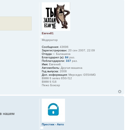
Евген81
Модератор
Сообщения:
43696
Зарегистрирован:
20 сен 2007, 22:09
Откуда:
г. Балашиха
Благодарил (а):
84
раз.
Поблагодарили:
337
раз.
Имя:
Евгений.
Автомобиль:
Другая машина
Год выпуска:
2008
Доп. информация:
Мерседес G55AMG
BMW 6 series 650i f12
BMW 6 f16
Пежо Боксер
 в нашем
Престиж - Авто