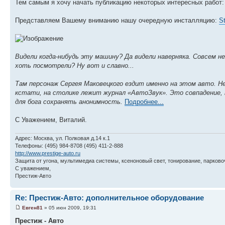
Тем самым я хочу начать публикацию некоторых интересных работ:
Представляем Вашему вниманию нашу очередную инсталляцию:
S
Видели когда-нибудь эту машину? Да видели наверняка. Совсем н
хоть посмотрели? Ну вот и славно...
Там персонаж Сергея Маковецкого ездит именно на этом авто. Не 
кстати, на столике лежит журнал «АвтоЗвук». Это совпадение, 
для бога сохранять анонимность.
Подробнее...
С Уважением, Виталий.
Адрес: Москва, ул. Полковая д.14 к.1
Телефоны: (495) 984-8708 (495) 411-2-888
http://www.prestige-auto.ru
Защита от угона, мультимедиа системы, ксеноновый свет, тонирование, парков
С уважением,
Престиж-Авто
Re: Престиж-Авто: дополнительное оборудование
Евген81
» 05 июн 2009, 19:31
Престиж - Авто