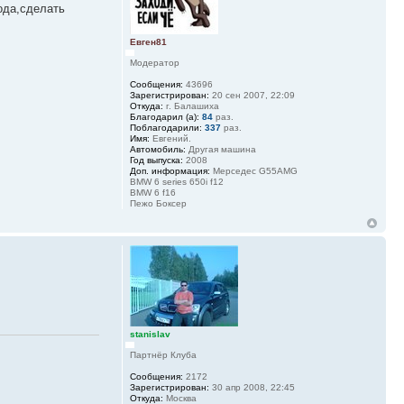
ода,сделать
Евген81
Модератор
Сообщения:
43696
Зарегистрирован:
20 сен 2007, 22:09
Откуда:
г. Балашиха
Благодарил (а):
84
раз.
Поблагодарили:
337
раз.
Имя:
Евгений.
Автомобиль:
Другая машина
Год выпуска:
2008
Доп. информация:
Мерседес G55AMG
BMW 6 series 650i f12
BMW 6 f16
Пежо Боксер
stanislav
Партнёр Клуба
Сообщения:
2172
Зарегистрирован:
30 апр 2008, 22:45
Откуда:
Москва