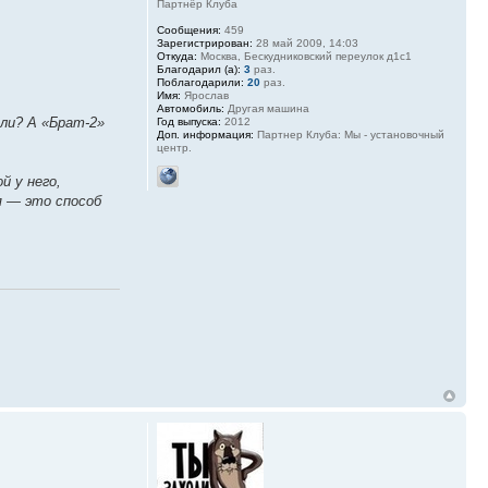
Партнёр Клуба
Сообщения:
459
Зарегистрирован:
28 май 2009, 14:03
Откуда:
Москва, Бескудниковский переулок д1с1
Благодарил (а):
3
раз.
Поблагодарили:
20
раз.
Имя:
Ярослав
Автомобиль:
Другая машина
ели? А «Брат-2»
Год выпуска:
2012
Доп. информация:
Партнер Клуба: Мы - установочный
центр.
й у него,
я — это способ