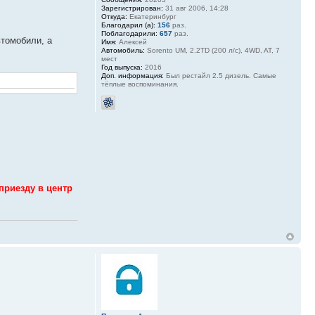
Зарегистрирован:
31 авг 2006, 14:28
Откуда:
Екатеринбург
Благодарил (а):
156
раз.
Поблагодарили:
657
раз.
втомобили, а
Имя:
Алексей
Автомобиль:
Sorento UM, 2.2TD (200 л/с), 4WD, AT, 7
мест
Год выпуска:
2016
Доп. информация:
Был рестайл 2.5 дизель. Самые
тёплые воспоминания.
приезду в центр