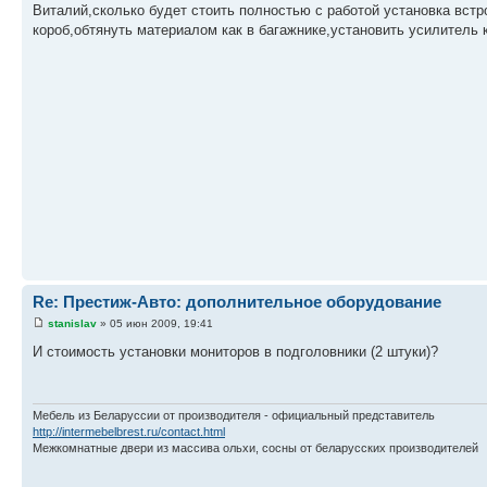
Виталий,сколько будет стоить полностью с работой установка встр
короб,обтянуть материалом как в багажнике,установить усилитель 
Re: Престиж-Авто: дополнительное оборудование
stanislav
» 05 июн 2009, 19:41
И стоимость установки мониторов в подголовники (2 штуки)?
Мебель из Беларуссии от производителя - официальный представитель
http://intermebelbrest.ru/contact.html
Межкомнатные двери из массива ольхи, сосны от беларусских производителей