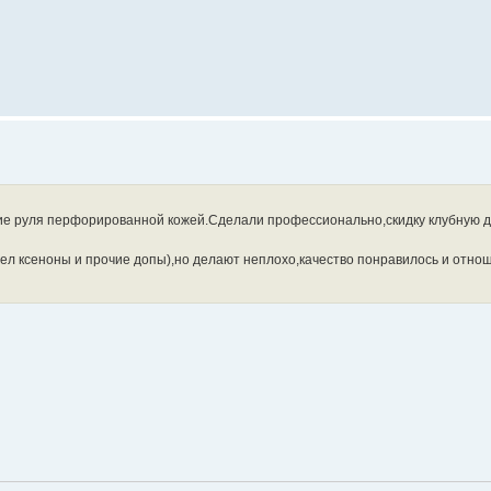
ние руля перфорированной кожей.Сделали профессионально,скидку клубную да
ел ксеноны и прочие допы),но делают неплохо,качество понравилось и отнош