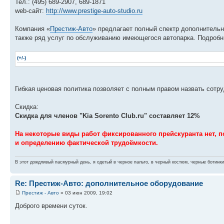
Тел.: (495) 689-2907, 689-1871
web-сайт:
http://www.prestige-auto-studio.ru
Компания «
Престиж-Авто
» предлагает полный спектр дополнительн
также ряд услуг по обслуживанию имеющегося автопарка. Подробн
(+/-)
Гибкая ценовая политика позволяет с полным правом назвать сотр
Скидка:
Скидка для членов "Kia Sorento Club.ru" составляет 12%
На некоторые виды работ фиксированного прейскуранта нет, п
и определению фактической трудоёмкости.
В этот дождливый пасмурный день, я одетый в черное пальто, в черный костюм, черные ботинки
Re: Престиж-Авто: дополнительное оборудование
Престиж - Авто
» 03 июн 2009, 19:02
Доброго времени суток.