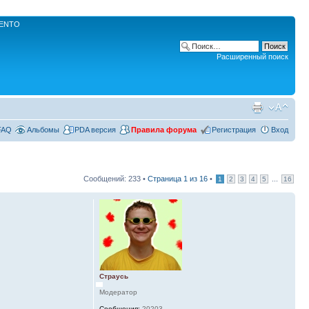
RENTO
Расширенный поиск
FAQ
Альбомы
PDA версия
Правила форума
Регистрация
Вход
Сообщений: 233 •
Страница
1
из
16
•
...
1
2
3
4
5
16
Страусь
Модератор
Сообщения:
20203