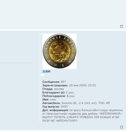
ZUBR
Сообщения:
897
Зарегистрирован:
28 янв 2009, 23:51
Откуда:
москва
Благодарил (а):
0 раз.
Поблагодарили:
1
раз.
Имя:
олег
Автомобиль:
Sorento BL, 2.4 (141 л/с), TOD, MT
Год выпуска:
2005
Доп. информация:
по кругу Бильштайн+сзади пружинны
от Николая+лифт подвески два дюйма, ЧИПОВАННАЯ---
БЫЛ!!!! ТЕПЕРЬ СУБАРУ ТРИБЕКА 258 КОБЫЛ И НИ
РАЗУ НЕ ЧИПОНУТАЯ!!!!