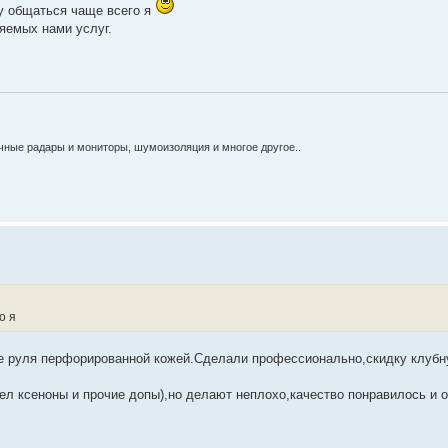
у общаться чаще всего я
яемых нами услуг.
очные радары и мониторы, шумоизоляция и многое другое..
о я
ние руля перфорированной кожей.Сделали профессионально,скидку клубн
л ксеноны и прочие допы),но делают неплохо,качество понравилось и 