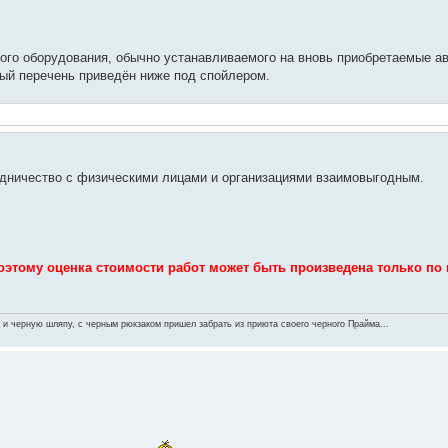
ого оборудования, обычно устанавливаемого на вновь приобретаемые а
ый перечень приведён ниже под спойлером.
удничество с физическими лицами и организациями взаимовыгодным.
оэтому оценка стоимости работ может быть произведена только по 
 и черную шляпу, с черным рюкзаком пришел забрать из приюта своего черного Прайма...