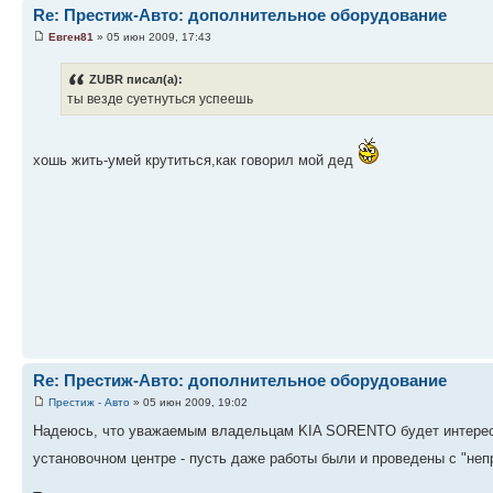
Re: Престиж-Авто: дополнительное оборудование
Евген81
» 05 июн 2009, 17:43
ZUBR писал(а):
ты везде суетнуться успеешь
хошь жить-умей крутиться,как говорил мой дед
Re: Престиж-Авто: дополнительное оборудование
Престиж - Авто
» 05 июн 2009, 19:02
Надеюсь, что уважаемым владельцам KIA SORENTO будет интересн
установочном центре - пусть даже работы были и проведены с "н